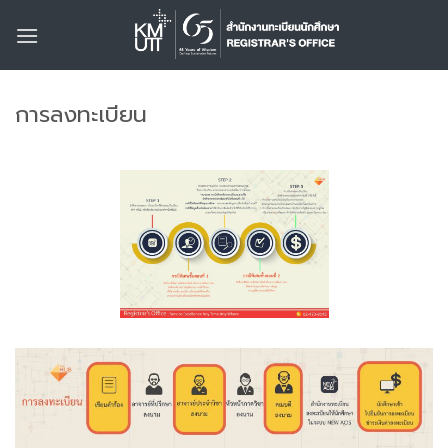
Skip
to
content
การลงทะเบียน